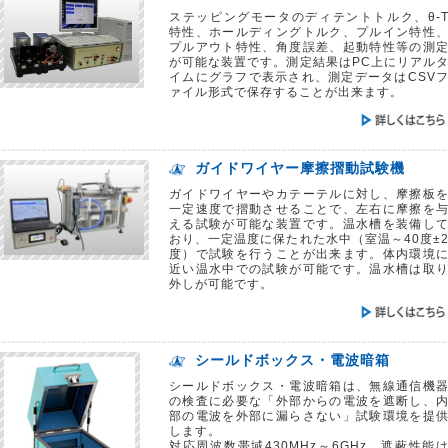
ステッピングモータのディテントトルク、θ-
詳しくは
こちら
から！
特性、ホールディングトルク、プルイン特性
プルアウト特性、角度誤差、起動特性等の測
が可能な装置です。測定結果はPC上にリアル
イムにグラフで表示され、測定データはCSV
ァイル形式で保存することが出来ます。
基板検査用 小型エアプレス機
◀ NEW！
ガイドワイヤー摩擦摺動試験機
小サイズ基板の機能検査に！
ガイドワイヤーやカテーテルに対し、摩擦板
小サイズ基板の機能検査用フィクスチャーの
一定速度で摺動させることで、左右に摩擦を
取り付けに対応した『小型エアプレス機』です。
える試験が可能な装置です。温水槽を装備し
ボタン操作でプレスが可動しますが、PC制御も追加可能です。
おり、一定温度に保たれた水中（室温～40度±
エリアセンサ、合格スタンプなどオプションもあり。
度）で試験を行うことが出来ます。体内環境
近い温水中での試験が可能です。温水槽は取
詳しくは
こちら
から！
外しが可能です。
シールドボックス・電波暗箱
シールドボックス・電波暗箱は、無線通信機
ガイドワイヤー摩擦摺動試験機
◀ UPDATE！
の検査に必要な「外部からの電波を遮断し、
部の電波を外部に漏らさない」試験環境を提
します。
プロモーション動画公開！
対応周波数帯域430MHz～6GHz、遮蔽性能