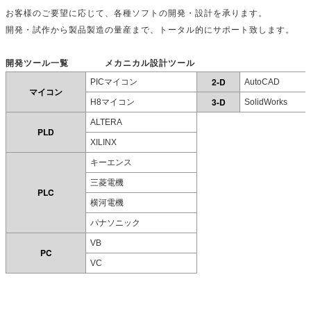
お客様のご要望に応じて、各種ソフトの開発・設計を承ります。
開発・試作から製品製造の量産まで、トータル的にサポート致します。
開発ツール一覧 メカニカル設計ツール
2-D
PICマイコン
AutoCAD
マイコン
3-D
H8マイコン
SolidWorks
ALTERA
PLD
XILINX
キーエンス
三菱電機
PLC
横河電機
パナソニック
VB
PC
VC